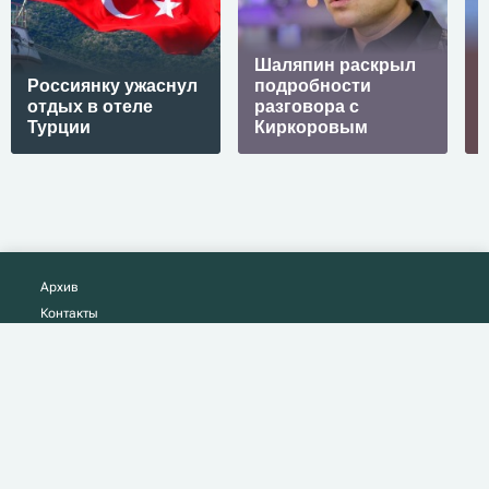
Шаляпин раскрыл
Россиянку ужаснул
подробности
отдых в отеле
разговора с
Турции
Киркоровым
Архив
Контакты
Политика конфиденциальности
Читать в
© 2026 News-hub.ru
Адрес электронной почты Редакции:
Info@news-hub.ru