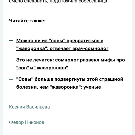
смело следовать, подытожила собеседница.
Читайте также:
Можно ли из "совы" превратиться в
"жаворонка": отвечает врач-сомнолог
Это не лечится: сомнолог развеял мифы про
"сов" и "жаворонков"
"Совы" больше подвергнуты этой страшной
болезни, чем "жаворонки": ученые
Ксения Васильева
Фёдор Никонов