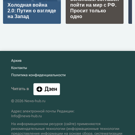
Холодная война
пойти на мир с РФ.
2.0: Путин о взгляде
Просит только
на Запад
одно
Архив
Контакты
Политика конфиденциальности
Читать в
© 2026 News-hub.ru
Адрес электронной почты Редакции:
Info@news-hub.ru
На информационном ресурсе (сайте) применяются
рекомендательные технологии (информационные технологии
предоставления информации на основе сбора, систематизации