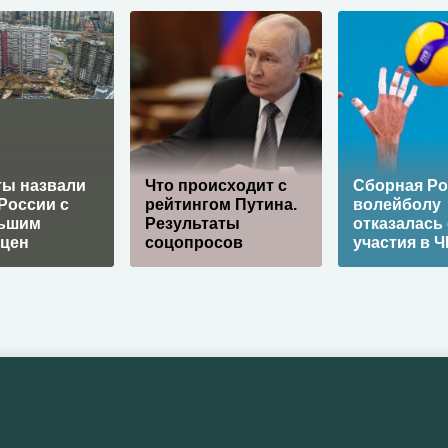
ты назвали
Что происходит с
Cборная Ро
России с
рейтингом Путина.
волейболу
ьшим
Результаты
отказалась 
 цен
соцопросов
участия в Ч