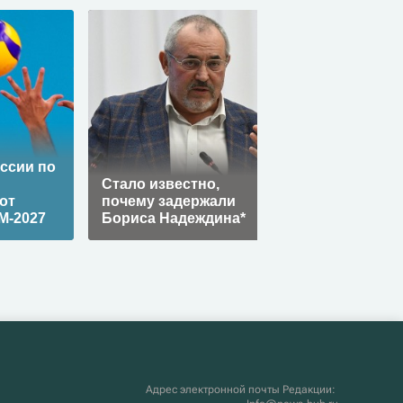
Количество
ссии по
пенсионеров
Стало известно,
в России
от
почему задержали
превысило 40,5
М-2027
Бориса Надеждина*
миллиона
Адрес электронной почты Редакции: