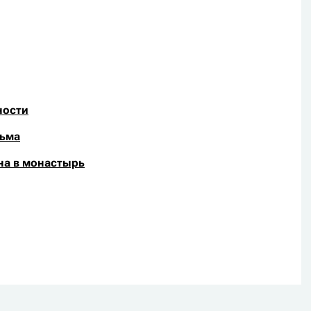
ности
рьма
на в монастырь